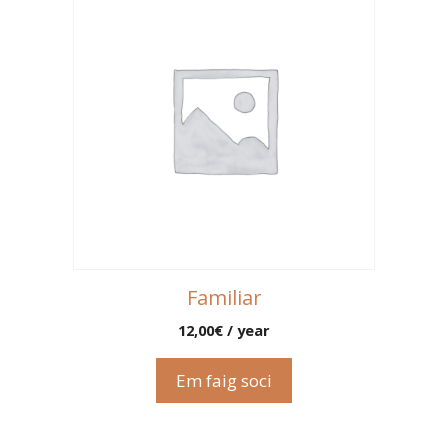
Familiar
12,00
€
/ year
Em faig soci