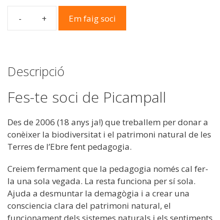
Em faig soci
quantitat
de
Soci
Picampall
Descripció
Fes-te soci de Picampall
Des de 2006 (18 anys ja!) que treballem per donar a
conèixer la biodiversitat i el patrimoni natural de les
Terres de l’Ebre fent pedagogia.
Creiem fermament que la pedagogia només cal fer-
la una sola vegada. La resta funciona per sí sola.
Ajuda a desmuntar la demagògia i a crear una
consciencia clara del patrimoni natural, el
funcionament dels sistemes naturals i els sentiments