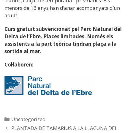
d’abric, calçat de temporada i prismàtics. Els
menors de 16 anys han d’anar acompanyats d’un
adult.
Curs gratuït subvencionat pel Parc Natural del
Delta de l’Ebre. Places limitades. Només els
assistents a la part teòrica tindran plaça a la
sortida al mar.
Col·laboren:
Categories
Uncategorized
PLANTADA DE TAMARIUS A LA LLACUNA DEL