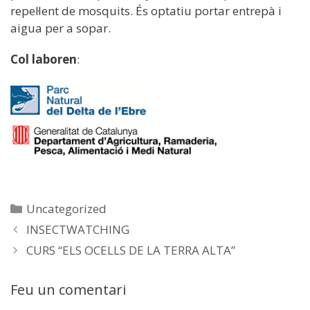
repel·lent de mosquits. És optatiu portar entrepà i
aigua per a sopar.
Col laboren
:
Categories
Uncategorized
INSECTWATCHING
CURS “ELS OCELLS DE LA TERRA ALTA”
Feu un comentari